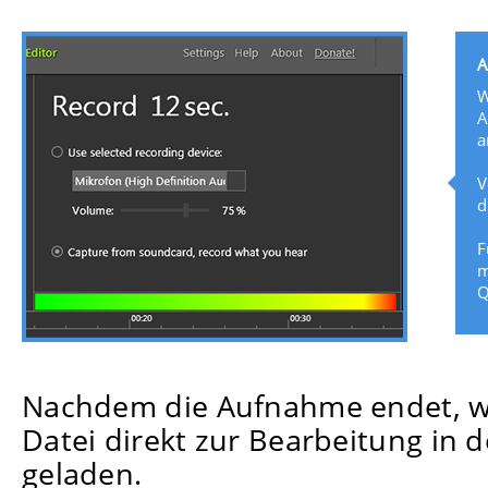
A
W
A
a
V
d
F
m
Q
Aufnahme-Pegel
Nachdem die Aufnahme endet, 
Datei direkt zur Bearbeitung in d
geladen.