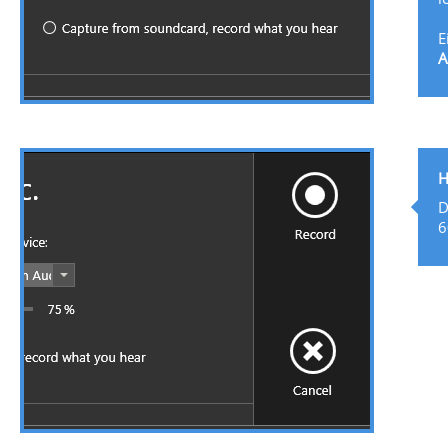
E
A
Aufnahmemodus und Aufnahmegerät wählen, Aufnahme-Pegel
festlegen
H
D
6
Aufnahme starten, stoppen, oder abbrechen