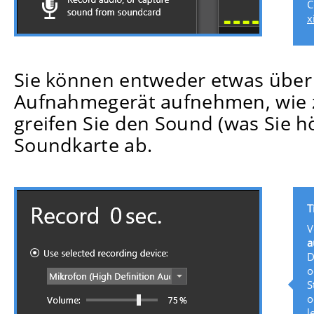
C
x
Datei laden
oder
Audio aufnehmen
Sie können entweder etwas über
Aufnahmegerät aufnehmen, wie z.
greifen Sie den Sound (was Sie hö
Soundkarte ab.
T
V
a
D
o
S
o
l